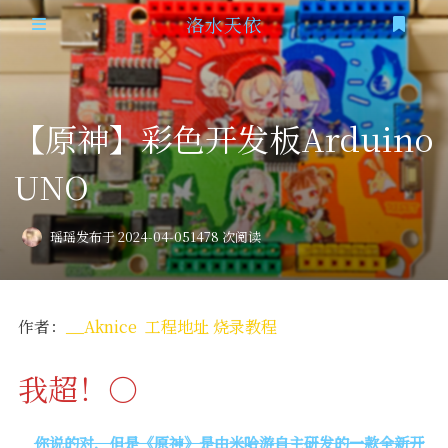
洛水天依
登录
首页
【原神】彩色开发板Arduino
时光机
UNO
追番
隐私政策
瑶瑶
发布于 2024-04-05
1478 次阅读
作者：
__Aknice
工程地址
烧录教程
我超！○
你说的对，但是《原神》是由米哈游自主研发的一款全新开