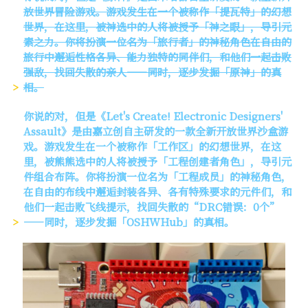
放世界冒险游戏。游戏发生在一个被称作「提瓦特」的幻想
世界，在这里，被神选中的人将被授予「神之眼」，导引元
素之力。你将扮演一位名为「旅行者」的神秘角色在自由的
旅行中邂逅性格各异、能力独特的同伴们，和他们一起击败
强敌，找回失散的亲人——同时，逐步发掘「原神」的真
相。
你说的对，但是《Let's Create! Electronic Designers'
Assault》是由嘉立创自主研发的一款全新开放世界沙盒游
戏。游戏发生在一个被称作「工作区」的幻想世界，在这
里，被熊熊选中的人将被授予「工程创建者角色」，导引元
件组合布阵。你将扮演一位名为「工程成员」的神秘角色，
在自由的布线中邂逅封装各异、各有特殊要求的元件们，和
他们一起击败飞线提示，找回失散的“DRC错误：0个”
——同时，逐步发掘「OSHWHub」的真相。