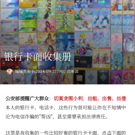
洛水天依
登录
首页
时光机
银行卡面收集册
追番
隐私政策
瑶瑶
发布于 2024-09-27
7902 次阅读
公安部提醒广大群众
：
切莫贪图小利
，
出租、出售、出借
本人的银行卡、电话卡，这些行为很可能让你在不知情中
沦为电信诈骗的"帮凶"，甚至需要承担法律责任。
这里是我收集的一些比较好看的银行卡卡面，点击下面的